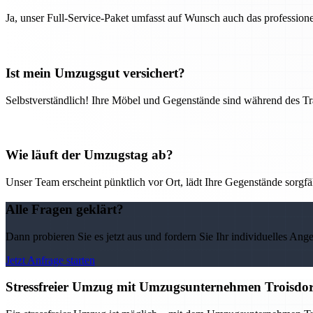
Ja, unser Full-Service-Paket umfasst auf Wunsch auch das professio
Ist mein Umzugsgut versichert?
Selbstverständlich! Ihre Möbel und Gegenstände sind während des Tra
Wie läuft der Umzugstag ab?
Unser Team erscheint pünktlich vor Ort, lädt Ihre Gegenstände sorgfälti
Alle Fragen geklärt?
Dann probieren Sie es jetzt aus und fordern Sie Ihr individuelles Ang
Jetzt Anfrage starten
Stressfreier Umzug mit Umzugsunternehmen Troisdor