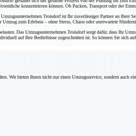
sdorf gestaltet sich der gesamte Prozess von der Planung bis zum Einz
entliche konzentrieren können. Ob Packen, Transport oder der Eintrag 
Umzugsunternehmen Troisdorf ist Ihr zuverlässiger Partner an Ihrer Sei
 Umzug zum Erlebnis – ohne Stress, Chaos oder unerwartete Hinderni
belasten. Das Umzugsunternehmen Troisdorf sorgt dafür, dass Ihr Umzug
dividuell auf Ihre Bedürfnisse zugeschnitten ist. So können Sie sich a
ilen. Wir bieten Ihnen nicht nur einen Umzugsservice, sondern auch ei