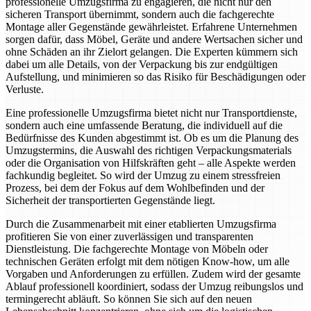
professionelle Umzugsfirma zu engagieren, die nicht nur den
sicheren Transport übernimmt, sondern auch die fachgerechte
Montage aller Gegenstände gewährleistet. Erfahrene Unternehmen
sorgen dafür, dass Möbel, Geräte und andere Wertsachen sicher und
ohne Schäden an ihr Zielort gelangen. Die Experten kümmern sich
dabei um alle Details, von der Verpackung bis zur endgültigen
Aufstellung, und minimieren so das Risiko für Beschädigungen oder
Verluste.
Eine professionelle Umzugsfirma bietet nicht nur Transportdienste,
sondern auch eine umfassende Beratung, die individuell auf die
Bedürfnisse des Kunden abgestimmt ist. Ob es um die Planung des
Umzugstermins, die Auswahl des richtigen Verpackungsmaterials
oder die Organisation von Hilfskräften geht – alle Aspekte werden
fachkundig begleitet. So wird der Umzug zu einem stressfreien
Prozess, bei dem der Fokus auf dem Wohlbefinden und der
Sicherheit der transportierten Gegenstände liegt.
Durch die Zusammenarbeit mit einer etablierten Umzugsfirma
profitieren Sie von einer zuverlässigen und transparenten
Dienstleistung. Die fachgerechte Montage von Möbeln oder
technischen Geräten erfolgt mit dem nötigen Know-how, um alle
Vorgaben und Anforderungen zu erfüllen. Zudem wird der gesamte
Ablauf professionell koordiniert, sodass der Umzug reibungslos und
termingerecht abläuft. So können Sie sich auf den neuen