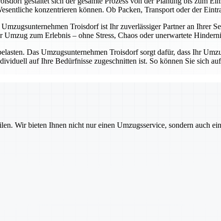
sdorf gestaltet sich der gesamte Prozess von der Planung bis zum Einz
entliche konzentrieren können. Ob Packen, Transport oder der Eintrag 
Umzugsunternehmen Troisdorf ist Ihr zuverlässiger Partner an Ihrer Sei
 Umzug zum Erlebnis – ohne Stress, Chaos oder unerwartete Hinderni
belasten. Das Umzugsunternehmen Troisdorf sorgt dafür, dass Ihr Umzug
dividuell auf Ihre Bedürfnisse zugeschnitten ist. So können Sie sich a
ilen. Wir bieten Ihnen nicht nur einen Umzugsservice, sondern auch ei