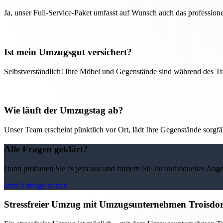
Ja, unser Full-Service-Paket umfasst auf Wunsch auch das professio
Ist mein Umzugsgut versichert?
Selbstverständlich! Ihre Möbel und Gegenstände sind während des Tra
Wie läuft der Umzugstag ab?
Unser Team erscheint pünktlich vor Ort, lädt Ihre Gegenstände sorgfälti
Alle Fragen geklärt?
Dann probieren Sie es jetzt aus und fordern Sie Ihr individuelles Ang
Jetzt Anfrage starten
Stressfreier Umzug mit Umzugsunternehmen Troisdor