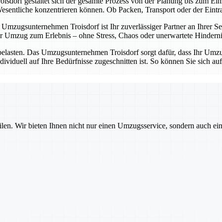
sdorf gestaltet sich der gesamte Prozess von der Planung bis zum Einz
entliche konzentrieren können. Ob Packen, Transport oder der Eintrag 
Umzugsunternehmen Troisdorf ist Ihr zuverlässiger Partner an Ihrer Sei
 Umzug zum Erlebnis – ohne Stress, Chaos oder unerwartete Hinderni
belasten. Das Umzugsunternehmen Troisdorf sorgt dafür, dass Ihr Umzug
dividuell auf Ihre Bedürfnisse zugeschnitten ist. So können Sie sich a
ilen. Wir bieten Ihnen nicht nur einen Umzugsservice, sondern auch ei