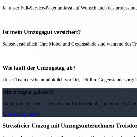
Ja, unser Full-Service-Paket umfasst auf Wunsch auch das professio
Ist mein Umzugsgut versichert?
Selbstverständlich! Ihre Möbel und Gegenstände sind während des Tra
Wie läuft der Umzugstag ab?
Unser Team erscheint pünktlich vor Ort, lädt Ihre Gegenstände sorgfälti
Alle Fragen geklärt?
Dann probieren Sie es jetzt aus und fordern Sie Ihr individuelles Ang
Jetzt Anfrage starten
Stressfreier Umzug mit Umzugsunternehmen Troisdor