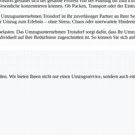
sdorf gestaltet sich der gesamte Prozess von der Planung bis zum Einz
entliche konzentrieren können. Ob Packen, Transport oder der Eintrag 
Umzugsunternehmen Troisdorf ist Ihr zuverlässiger Partner an Ihrer Sei
 Umzug zum Erlebnis – ohne Stress, Chaos oder unerwartete Hinderni
belasten. Das Umzugsunternehmen Troisdorf sorgt dafür, dass Ihr Umzug
dividuell auf Ihre Bedürfnisse zugeschnitten ist. So können Sie sich a
ilen. Wir bieten Ihnen nicht nur einen Umzugsservice, sondern auch ei