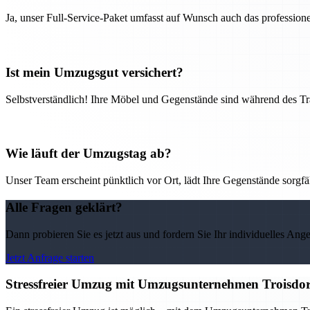
Ja, unser Full-Service-Paket umfasst auf Wunsch auch das professio
Ist mein Umzugsgut versichert?
Selbstverständlich! Ihre Möbel und Gegenstände sind während des Tra
Wie läuft der Umzugstag ab?
Unser Team erscheint pünktlich vor Ort, lädt Ihre Gegenstände sorgfälti
Alle Fragen geklärt?
Dann probieren Sie es jetzt aus und fordern Sie Ihr individuelles Ang
Jetzt Anfrage starten
Stressfreier Umzug mit Umzugsunternehmen Troisdor