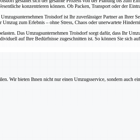
sdorf gestaltet sich der gesamte Prozess von der Planung bis zum Einz
entliche konzentrieren können. Ob Packen, Transport oder der Eintrag 
Umzugsunternehmen Troisdorf ist Ihr zuverlässiger Partner an Ihrer Sei
 Umzug zum Erlebnis – ohne Stress, Chaos oder unerwartete Hinderni
belasten. Das Umzugsunternehmen Troisdorf sorgt dafür, dass Ihr Umzug
dividuell auf Ihre Bedürfnisse zugeschnitten ist. So können Sie sich a
ilen. Wir bieten Ihnen nicht nur einen Umzugsservice, sondern auch ei