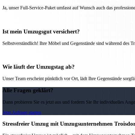
Ja, unser Full-Service-Paket umfasst auf Wunsch auch das professio
Ist mein Umzugsgut versichert?
Selbstverständlich! Ihre Möbel und Gegenstände sind während des Tra
Wie läuft der Umzugstag ab?
Unser Team erscheint pünktlich vor Ort, lädt Ihre Gegenstände sorgfälti
Alle Fragen geklärt?
Dann probieren Sie es jetzt aus und fordern Sie Ihr individuelles Ang
Jetzt Anfrage starten
Stressfreier Umzug mit Umzugsunternehmen Troisdor