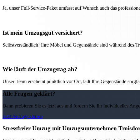
Ja, unser Full-Service-Paket umfasst auf Wunsch auch das professio
Ist mein Umzugsgut versichert?
Selbstverständlich! Ihre Möbel und Gegenstände sind während des Tra
Wie läuft der Umzugstag ab?
Unser Team erscheint pünktlich vor Ort, lädt Ihre Gegenstände sorgfälti
Alle Fragen geklärt?
Dann probieren Sie es jetzt aus und fordern Sie Ihr individuelles Ang
Jetzt Anfrage starten
Stressfreier Umzug mit Umzugsunternehmen Troisdor