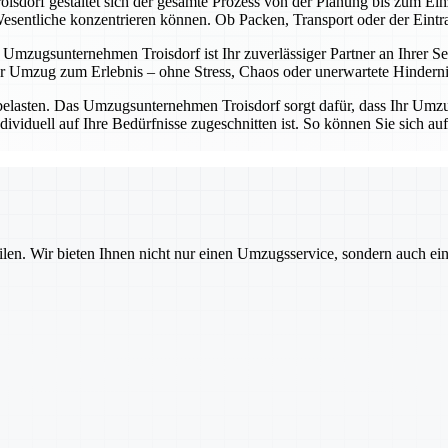
sdorf gestaltet sich der gesamte Prozess von der Planung bis zum Einz
entliche konzentrieren können. Ob Packen, Transport oder der Eintrag 
Umzugsunternehmen Troisdorf ist Ihr zuverlässiger Partner an Ihrer Sei
 Umzug zum Erlebnis – ohne Stress, Chaos oder unerwartete Hinderni
belasten. Das Umzugsunternehmen Troisdorf sorgt dafür, dass Ihr Umzug
dividuell auf Ihre Bedürfnisse zugeschnitten ist. So können Sie sich a
ilen. Wir bieten Ihnen nicht nur einen Umzugsservice, sondern auch ei