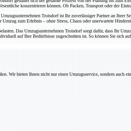
sdorf gestaltet sich der gesamte Prozess von der Planung bis zum Einz
entliche konzentrieren können. Ob Packen, Transport oder der Eintrag 
Umzugsunternehmen Troisdorf ist Ihr zuverlässiger Partner an Ihrer Sei
 Umzug zum Erlebnis – ohne Stress, Chaos oder unerwartete Hinderni
belasten. Das Umzugsunternehmen Troisdorf sorgt dafür, dass Ihr Umzug
dividuell auf Ihre Bedürfnisse zugeschnitten ist. So können Sie sich a
ilen. Wir bieten Ihnen nicht nur einen Umzugsservice, sondern auch ei