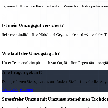
Ja, unser Full-Service-Paket umfasst auf Wunsch auch das professio
Ist mein Umzugsgut versichert?
Selbstverständlich! Ihre Möbel und Gegenstände sind während des Tra
Wie läuft der Umzugstag ab?
Unser Team erscheint pünktlich vor Ort, lädt Ihre Gegenstände sorgfälti
Alle Fragen geklärt?
Dann probieren Sie es jetzt aus und fordern Sie Ihr individuelles Ang
Jetzt Anfrage starten
Stressfreier Umzug mit Umzugsunternehmen Troisdor