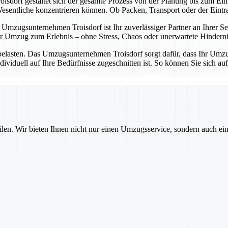
sdorf gestaltet sich der gesamte Prozess von der Planung bis zum Einz
entliche konzentrieren können. Ob Packen, Transport oder der Eintrag 
Umzugsunternehmen Troisdorf ist Ihr zuverlässiger Partner an Ihrer Sei
 Umzug zum Erlebnis – ohne Stress, Chaos oder unerwartete Hinderni
belasten. Das Umzugsunternehmen Troisdorf sorgt dafür, dass Ihr Umzug
dividuell auf Ihre Bedürfnisse zugeschnitten ist. So können Sie sich a
ilen. Wir bieten Ihnen nicht nur einen Umzugsservice, sondern auch ei