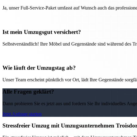
Ja, unser Full-Service-Paket umfasst auf Wunsch auch das professio
Ist mein Umzugsgut versichert?
Selbstverständlich! Ihre Möbel und Gegenstände sind während des Tra
Wie läuft der Umzugstag ab?
Unser Team erscheint pünktlich vor Ort, lädt Ihre Gegenstände sorgfälti
Alle Fragen geklärt?
Dann probieren Sie es jetzt aus und fordern Sie Ihr individuelles Ang
Jetzt Anfrage starten
Stressfreier Umzug mit Umzugsunternehmen Troisdor