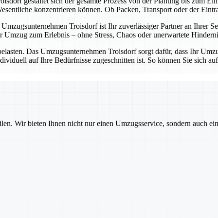
sdorf gestaltet sich der gesamte Prozess von der Planung bis zum Einz
entliche konzentrieren können. Ob Packen, Transport oder der Eintrag 
Umzugsunternehmen Troisdorf ist Ihr zuverlässiger Partner an Ihrer Sei
 Umzug zum Erlebnis – ohne Stress, Chaos oder unerwartete Hinderni
belasten. Das Umzugsunternehmen Troisdorf sorgt dafür, dass Ihr Umzug
dividuell auf Ihre Bedürfnisse zugeschnitten ist. So können Sie sich a
ilen. Wir bieten Ihnen nicht nur einen Umzugsservice, sondern auch ei