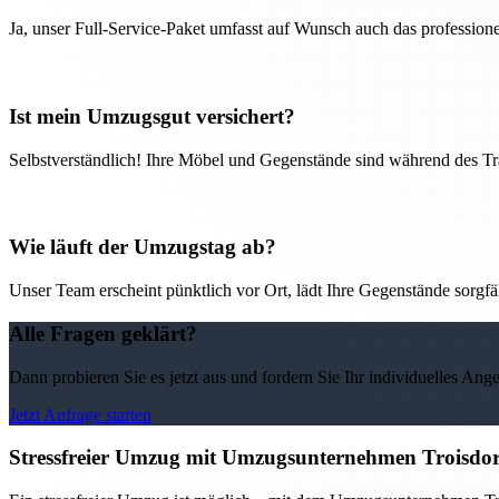
Ja, unser Full-Service-Paket umfasst auf Wunsch auch das professio
Ist mein Umzugsgut versichert?
Selbstverständlich! Ihre Möbel und Gegenstände sind während des Tra
Wie läuft der Umzugstag ab?
Unser Team erscheint pünktlich vor Ort, lädt Ihre Gegenstände sorgfälti
Alle Fragen geklärt?
Dann probieren Sie es jetzt aus und fordern Sie Ihr individuelles Ang
Jetzt Anfrage starten
Stressfreier Umzug mit Umzugsunternehmen Troisdor