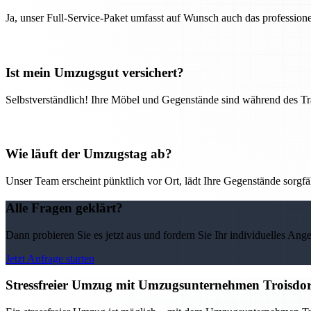
Ja, unser Full-Service-Paket umfasst auf Wunsch auch das professio
Ist mein Umzugsgut versichert?
Selbstverständlich! Ihre Möbel und Gegenstände sind während des Tra
Wie läuft der Umzugstag ab?
Unser Team erscheint pünktlich vor Ort, lädt Ihre Gegenstände sorgfälti
Alle Fragen geklärt?
Dann probieren Sie es jetzt aus und fordern Sie Ihr individuelles Ang
Jetzt Anfrage starten
Stressfreier Umzug mit Umzugsunternehmen Troisdor