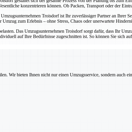
sdorf gestaltet sich der gesamte Prozess von der Planung bis zum Einz
entliche konzentrieren können. Ob Packen, Transport oder der Eintrag 
Umzugsunternehmen Troisdorf ist Ihr zuverlässiger Partner an Ihrer Sei
 Umzug zum Erlebnis – ohne Stress, Chaos oder unerwartete Hinderni
belasten. Das Umzugsunternehmen Troisdorf sorgt dafür, dass Ihr Umzug
dividuell auf Ihre Bedürfnisse zugeschnitten ist. So können Sie sich a
ilen. Wir bieten Ihnen nicht nur einen Umzugsservice, sondern auch ei